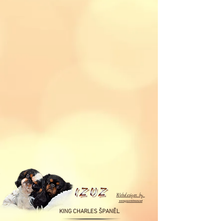
Webdesigen by
www.guarddream.net
KING CHARLES ŠPANĚL