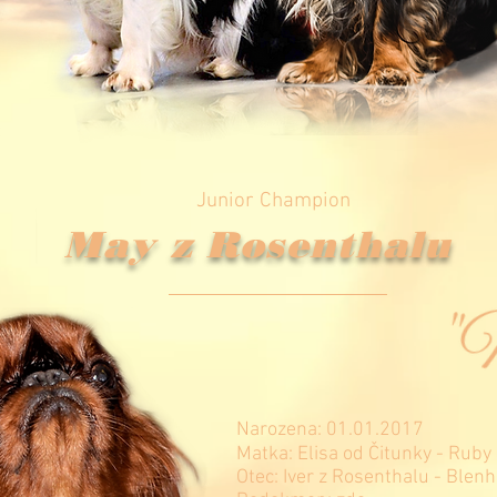
Junior Champion
May z Rosenthalu
Narozena: 01.01.2017
Matka: Elisa od Čitunky - Ruby
Otec: Iver z Rosenthalu - Blen