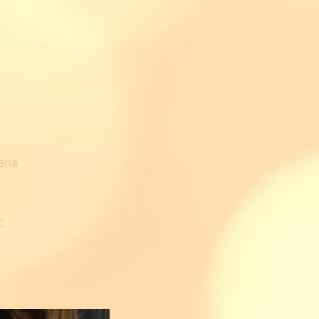
fena
C