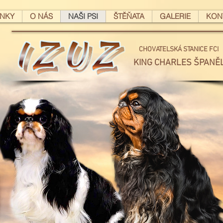
INKY
O NÁS
NAŠI PSI
ŠTĚŇATA
GALERIE
KON
CHOVATELSKÁ STANICE FCI
KING CHARLES ŠPANĚ