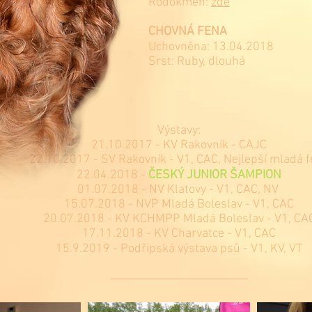
Rodokmen:
zde
CHOVNÁ FENA
Uchovněna: 13.04.2018
Srst: Ruby, dlouhá
Výstavy:
21.10.2017 - KV Rakovník - CAJC
22.10.2017 - SV Rakovník - V1, CAC, Nejlepší mladá 
22.04.2018 -
ČESKÝ JUNIOR ŠAMPION
01.07.2018 - NV Klatovy - V1, CAC, NV
15.07.2018 - NVP Mladá Boleslav - V1, CAC
20.07.2018 - KV KCHMPP Mladá Boleslav - V1, CA
17.11.2018 - KV Charvatce - V1, CAC
15.9.2019 - Podřipská výstava psů - V1, KV, VT